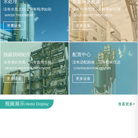
水处理
危废固废处置
没有水质之忧，只有纯净如初
没有垃圾围绕，只有美好环绕
WATER TREATMENT
SOLID WASTE TREATMENT
更多设备
更多设备
脱硫脱硝处理
配置中心
没有满目疮痍，只有盎然生机
没有适配困难，只有模块优选
DESULFURIZATION TREATMENT
CONFIGURATION CENTER
更多设备
更多设备
视频展示
Vedio Display
查看更多>
/