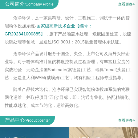
公司简介
Company Profile
查看更多>
/
沧净环保，是一家集科研、设计，工程施工、调试于一体的智
能粉体投加系统-
国家级高新技术企业【编号：
GR202341000885】
，旗下产品涵盖水处理、危废固废处置，脱硫
脱硝处理等领域，且通过ISO 9001：2015质量管理体系认证。
沧净环保产品设计服务于国企、央企、上市公司及海外头部企
业等。对于粉体精准计量的梯度控制及过程管理，有丰富且宝贵的
实战经验，无论是法国Sodimate(索德曼)工艺、瑞典Tomal(头曼)工
艺，还是意大利WAM(威埃姆)工艺，均有相应工程师专业指导。
随着产品技术迭代，沧净环保已实现智能粉体投加系统的物联
网化运维，并取得项目“五化”目标，即：沟通专业化、搭配精细化、
性能卓越化、成本节约化，运维高效化。
产品中心
Product center
查看更多>
/