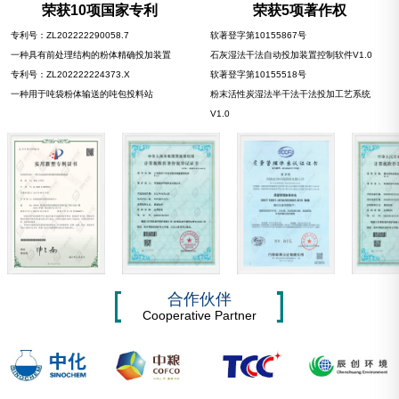
荣获10项国家专利
荣获5项著作权
专利号：ZL202222290058.7
软著登字第10155867号
一种具有前处理结构的粉体精确投加装置
石灰湿法干法自动投加装置控制软件V1.0
专利号：ZL202222224373.X
软著登字第10155518号
一种用于吨袋粉体输送的吨包投料站
粉末活性炭湿法半干法干法投加工艺系统
V1.0
合作伙伴
Cooperative Partner