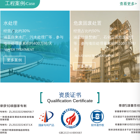
工程案例
Case
查看更多>
/
水处理
危废固废处置
经营占比约30%
经营占比约50%
涵盖自来水厂、污水处理厂等，参与
涵盖垃圾焚烧厂、石化三泥危废处置
项目处理量累积约400万吨/天
等，参与项目处理量累积约1000万吨/
天
WATER TREATMENT
SOLID WASTE TREATMENT
更多案例
更多案例
资质证书
Qualification Certificate