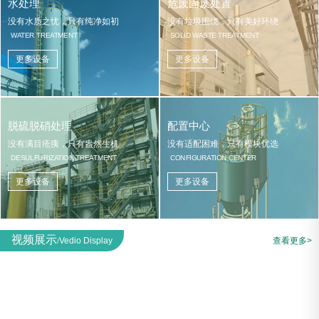
水处理
危废固废处置
没有水质之忧，只有纯净如初
没有垃圾围绕，只有美好环绕
WATER TREATMENT
SOLID WASTE TREATMENT
更多设备
更多设备
脱硫脱硝处理
配置中心
没有满目疮痍，只有盎然生机
没有适配困难，只有模块优选
DESULFURIZATION TREATMENT
CONFIGURATION CENTER
更多设备
更多设备
视频展示
Vedio Display
查看更多>
/