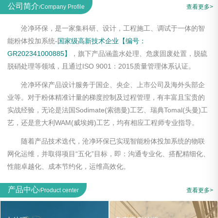
公司简介
Company Profile
查看更多>
/
沧净环保，是一家集科研、设计，工程施工、调试于一体的智
能粉体投加系统-
国家级高新技术企业【编号：
GR202341000885】
，旗下产品涵盖水处理、危废固废处置，脱硫
脱硝处理等领域，且通过ISO 9001：2015质量管理体系认证。
沧净环保产品设计服务于国企、央企、上市公司及海外头部企
业等。对于粉体精准计量的梯度控制及过程管理，有丰富且宝贵的
实战经验，无论是法国Sodimate(索德曼)工艺、瑞典Tomal(头曼)工
艺，还是意大利WAM(威埃姆)工艺，均有相应工程师专业指导。
随着产品技术迭代，沧净环保已实现智能粉体投加系统的物联
网化运维，并取得项目“五化”目标，即：沟通专业化、搭配精细化、
性能卓越化、成本节约化，运维高效化。
产品中心
Product center
查看更多>
/