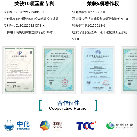
荣获10项国家专利
荣获5项著作权
专利号：ZL202222290058.7
软著登字第10155867号
一种具有前处理结构的粉体精确投加装置
石灰湿法干法自动投加装置控制软件V1.0
专利号：ZL202222224373.X
软著登字第10155518号
一种用于吨袋粉体输送的吨包投料站
粉末活性炭湿法半干法干法投加工艺系统
V1.0
合作伙伴
Cooperative Partner