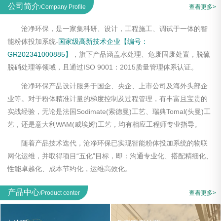
公司简介
Company Profile
查看更多>
/
沧净环保，是一家集科研、设计，工程施工、调试于一体的智
能粉体投加系统-
国家级高新技术企业【编号：
GR202341000885】
，旗下产品涵盖水处理、危废固废处置，脱硫
脱硝处理等领域，且通过ISO 9001：2015质量管理体系认证。
沧净环保产品设计服务于国企、央企、上市公司及海外头部企
业等。对于粉体精准计量的梯度控制及过程管理，有丰富且宝贵的
实战经验，无论是法国Sodimate(索德曼)工艺、瑞典Tomal(头曼)工
艺，还是意大利WAM(威埃姆)工艺，均有相应工程师专业指导。
随着产品技术迭代，沧净环保已实现智能粉体投加系统的物联
网化运维，并取得项目“五化”目标，即：沟通专业化、搭配精细化、
性能卓越化、成本节约化，运维高效化。
产品中心
Product center
查看更多>
/