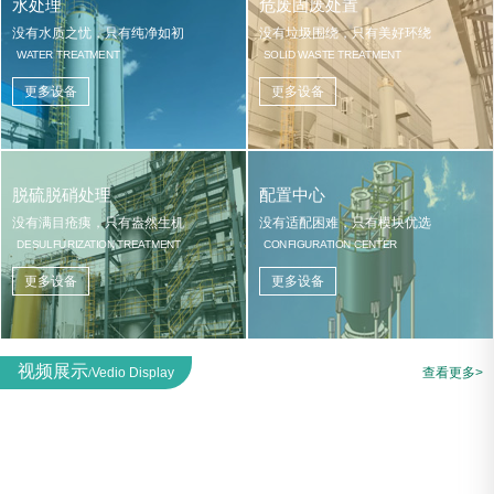
水处理
危废固废处置
没有水质之忧，只有纯净如初
没有垃圾围绕，只有美好环绕
WATER TREATMENT
SOLID WASTE TREATMENT
更多设备
更多设备
脱硫脱硝处理
配置中心
没有满目疮痍，只有盎然生机
没有适配困难，只有模块优选
DESULFURIZATION TREATMENT
CONFIGURATION CENTER
更多设备
更多设备
视频展示
Vedio Display
查看更多>
/