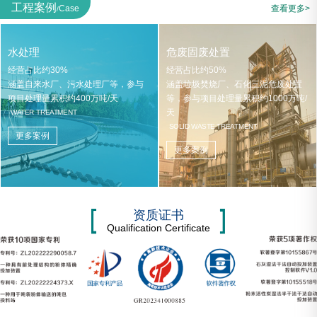
工程案例
Case
查看更多>
/
水处理
危废固废处置
经营占比约30%
经营占比约50%
涵盖自来水厂、污水处理厂等，参与
涵盖垃圾焚烧厂、石化三泥危废处置
项目处理量累积约400万吨/天
等，参与项目处理量累积约1000万吨/
天
WATER TREATMENT
SOLID WASTE TREATMENT
更多案例
更多案例
资质证书
Qualification Certificate