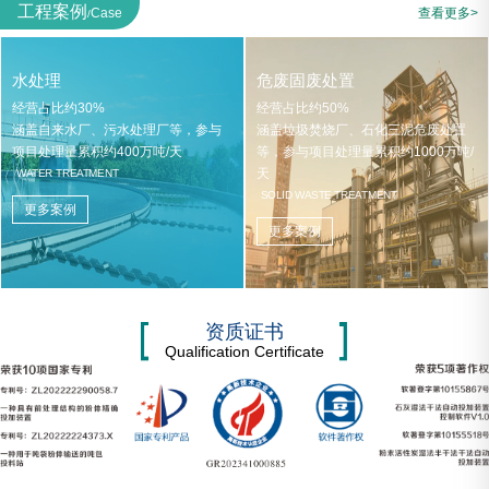
工程案例
Case
查看更多>
/
水处理
危废固废处置
经营占比约30%
经营占比约50%
涵盖自来水厂、污水处理厂等，参与
涵盖垃圾焚烧厂、石化三泥危废处置
项目处理量累积约400万吨/天
等，参与项目处理量累积约1000万吨/
天
WATER TREATMENT
SOLID WASTE TREATMENT
更多案例
更多案例
资质证书
Qualification Certificate