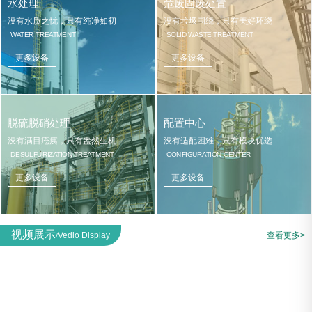
水处理
危废固废处置
没有水质之忧，只有纯净如初
没有垃圾围绕，只有美好环绕
WATER TREATMENT
SOLID WASTE TREATMENT
更多设备
更多设备
脱硫脱硝处理
配置中心
没有满目疮痍，只有盎然生机
没有适配困难，只有模块优选
DESULFURIZATION TREATMENT
CONFIGURATION CENTER
更多设备
更多设备
视频展示
Vedio Display
查看更多>
/