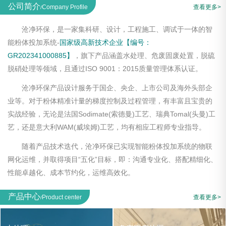
公司简介
Company Profile
查看更多>
/
沧净环保，是一家集科研、设计，工程施工、调试于一体的智
能粉体投加系统-
国家级高新技术企业【编号：
GR202341000885】
，旗下产品涵盖水处理、危废固废处置，脱硫
脱硝处理等领域，且通过ISO 9001：2015质量管理体系认证。
沧净环保产品设计服务于国企、央企、上市公司及海外头部企
业等。对于粉体精准计量的梯度控制及过程管理，有丰富且宝贵的
实战经验，无论是法国Sodimate(索德曼)工艺、瑞典Tomal(头曼)工
艺，还是意大利WAM(威埃姆)工艺，均有相应工程师专业指导。
随着产品技术迭代，沧净环保已实现智能粉体投加系统的物联
网化运维，并取得项目“五化”目标，即：沟通专业化、搭配精细化、
性能卓越化、成本节约化，运维高效化。
产品中心
Product center
查看更多>
/