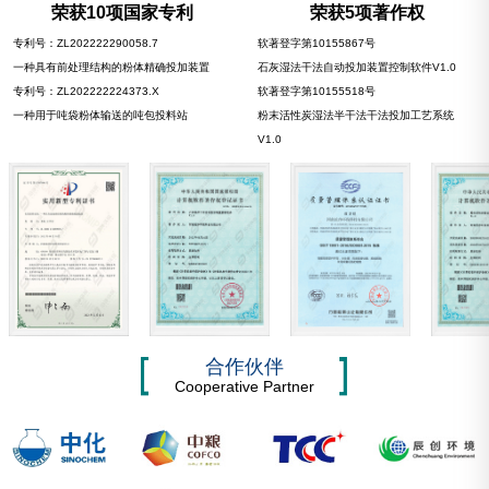
荣获10项国家专利
荣获5项著作权
专利号：ZL202222290058.7
软著登字第10155867号
一种具有前处理结构的粉体精确投加装置
石灰湿法干法自动投加装置控制软件V1.0
专利号：ZL202222224373.X
软著登字第10155518号
一种用于吨袋粉体输送的吨包投料站
粉末活性炭湿法半干法干法投加工艺系统
V1.0
合作伙伴
Cooperative Partner